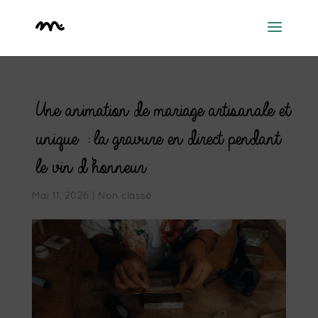
Une animation de mariage artisanale et
unique : la gravure en direct pendant
le vin d’honneur
Mai 11, 2026
|
Non classé