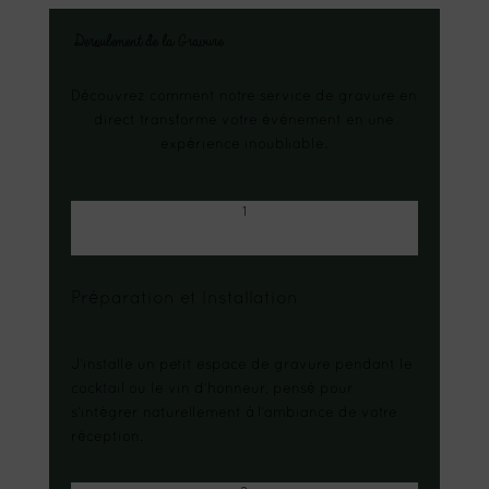
Deroulement de la Gravure
Découvrez comment notre service de gravure en
direct transforme votre événement en une
expérience inoubliable.
1
Préparation et Installation
J’installe un petit espace de gravure pendant le
cocktail ou le vin d’honneur, pensé pour
s’intégrer naturellement à l’ambiance de votre
réception.