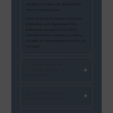
assistent à la gravure réalisée à la
main sous leurs yeux.
Selon la formule choisie, certaines
pièces peuvent également être
préparées en amont afin d’être
offertes comme cadeaux invités ou
utilisées en marque-places le jour du
mariage.
Combien d’invités
peuvent recevoir un
objet gravé ?
Quels objets peuvent
être personnalisés ?