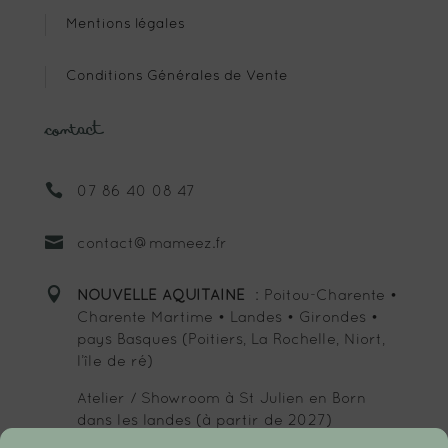
Mentions légales
Conditions Générales de Vente
Contact

07 86 40 08 47

contact@mameez.fr

NOUVELLE AQUITAINE
: Poitou-Charente •
Charente Martime • Landes • Girondes •
pays Basques (Poitiers, La Rochelle, Niort,
l’île de ré)
Atelier / Showroom à St Julien en Born
dans les landes (à partir de 2027)