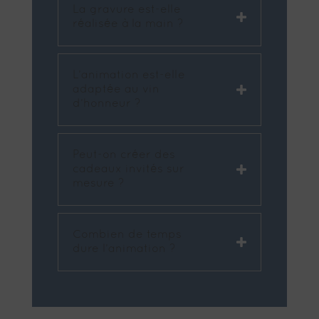
La gravure est-elle
réalisée à la main ?
L’animation est-elle
adaptée au vin
d’honneur ?
Peut-on créer des
cadeaux invités sur
mesure ?
Combien de temps
dure l’animation ?