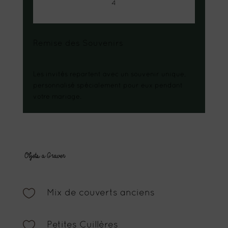
4
Remise des Souvenirs
Les invités repartent avec un souvenir unique,
personnalisé spécialement pour eux pendant
votre mariage.
Objets a Graver

Mix de couverts anciens

Petites Cuillères