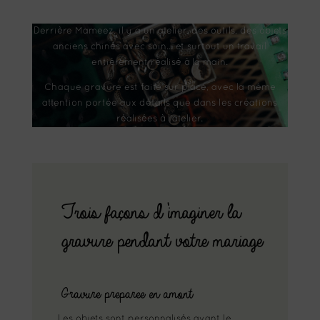
Derrière Mameez, il y a un atelier, des outils, des objets
anciens chinés avec soin… et surtout un travail
entièrement réalisé à la main.
Chaque gravure est faite sur place, avec la même
attention portée aux détails que dans les créations
réalisées à l’atelier.
Trois façons d’imaginer la
gravure pendant votre mariage
Gravure preparee en amont
Les objets sont personnalisés avant le