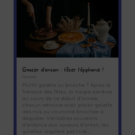
Goûter d’antan : fêter l’épiphanie !
Mameez
Plutôt galette ou brioche ? Après la
frénésie des fêtes, la magie perdure
au cours de ce début d'année,
chacun retrouve avec plaisir galette
des rois ou couronne briochée à
déguster. Véritables souvenirs
d'enfance aux saveurs d'antan, les
galettes régalent petits et...