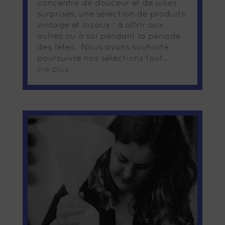
concentré de douceur et de jolies
surprises, une sélection de produits
vintage et locaux ; à offrir aux
autres ou à soi pendant la période
des fêtes. Nous avons souhaité
poursuivre nos sélections tout...
lire plus