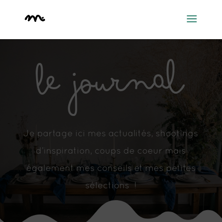
LE JOURNAL
Je partage ici mes actualités, shootings
d’inspiration, coups de coeur mais
également mes conseils et mes petites
sélections !