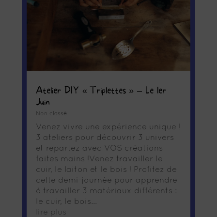
Atelier DIY « Triplettes » – Le 1er
Juin
Non classé
Venez vivre une expérience unique !
3 ateliers pour découvrir 3 univers
et repartez avec VOS créations
faites mains !Venez travailler le
cuir, le laiton et le bois ! Profitez de
cette demi-journée pour apprendre
à travailler 3 matériaux différents :
le cuir, le bois...
lire plus