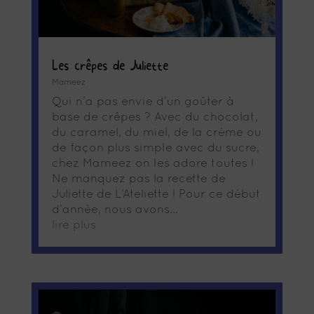
Les crêpes de Juliette
Mameez
Qui n’a pas envie d’un goûter à
base de crêpes ? Avec du chocolat,
du caramel, du miel, de la crème ou
de façon plus simple avec du sucre,
chez Mameez on les adore toutes !
Ne manquez pas la recette de
Juliette de L’Ateliette ! Pour ce début
d’année, nous avons...
lire plus