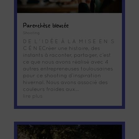
Parenthèse bleutée
Shooting
D E L ' I D É E À L A M I S E E N S
C È N ECréer une histoire, des
instants à raconter, partager, c’est
ce que nous avons réalisé avec 4
autres entrepreneuses toulousaines
pour ce shooting d’inspiration
hivernal. Nous avons associé des
couleurs froides aux...
lire plus