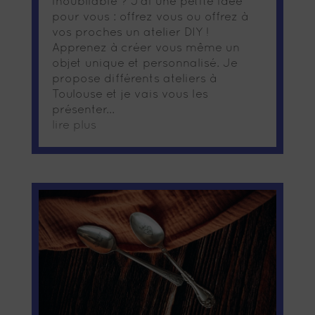
inoubliable ? J'ai une petite idée
pour vous : offrez vous ou offrez à
vos proches un atelier DIY !
Apprenez à créer vous même un
objet unique et personnalisé. Je
propose différents ateliers à
Toulouse et je vais vous les
présenter...
lire plus