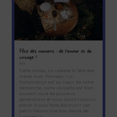
Fête des mamans : de l’amour et du
vintage !
BOX
Cette année, on célèbre la fête des
mères avec Mameez ! La
transmission est au cœur de notre
démarche, notre vaisselle est bien
souvent issue de plusieurs
générations et nous avons toujours
plaisir à vous faire découvrir ces
petits trésors.Une box pleine de
suprisesLa...