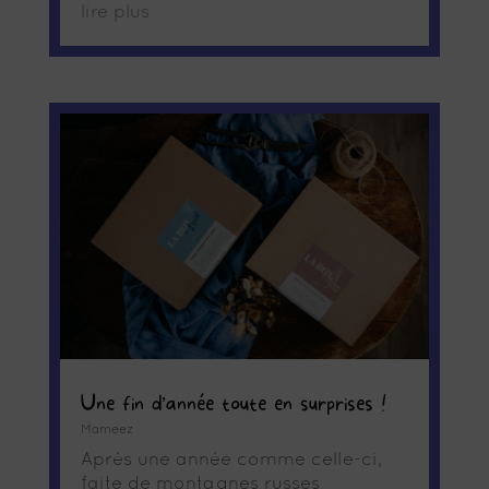
lire plus
Une fin d’année toute en surprises !
Mameez
Après une année comme celle-ci,
faite de montagnes russes