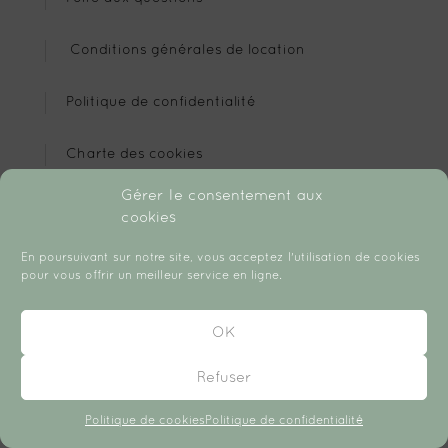
Conditions générales de location
Politique de confidentialité
Charte des cookies
Gérer le consentement aux
Mentions légales
cookies
Conditions Générales de Vente
En poursuivant sur notre site, vous acceptez l'utilisation de cookies
pour vous offrir un meilleur service en ligne.
Contact
OK

07 86 40 08 47
Refuser

Politique de cookies
Politique de confidentialité
contact@mameez.fr