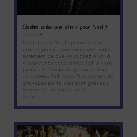
Quelles créations offrir pour Noël ?
Non classé
Les fêtes de Noël approchent à
grands pas et vous vous demandez
surement ce que vous allez offrir à
vos proches cette année ! Et si vous
preniez le temps de personnaliser
un cadeau fait main ?Un porte-clés
gravéLes porte-clés sont gravés à
la main lettre par lettre et...
lire plus