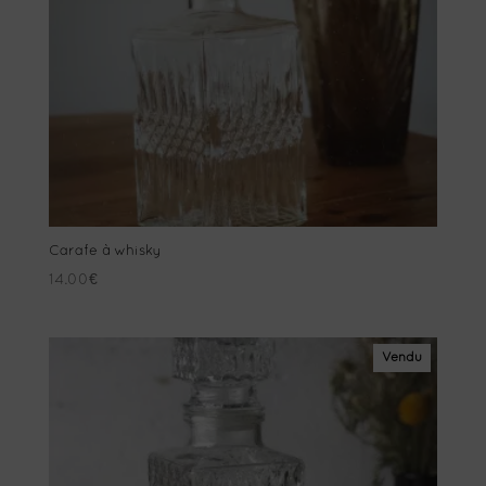
Carafe à whisky
14.00
€
Vendu