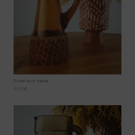
Pichet brun tressé
10.50
€