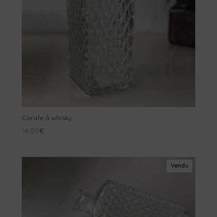
Carafe à whisky
14.00
€
Vendu