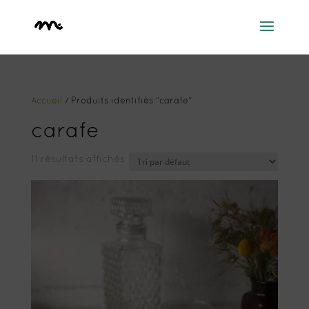
Accueil
/ Produits identifiés “carafe”
carafe
11 résultats affichés