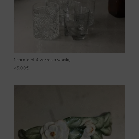
1 carafe et 4 verres à whisky
45.00
€