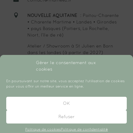
contact@mameez.fr

NOUVELLE AQUITAINE
: Poitou-Charente
• Charente Martime • Landes • Girondes
• pays Basques (Poitiers, La Rochelle,
Niort, l’île de ré)
Atelier / Showroom à St Julien en Born
dans les landes (à partir de 2027)
Gérer le consentement aux
cookies
SUIVEZ-MOI :
En poursuivant sur notre site, vous acceptez l'utilisation de cookies
pour vous offrir un meilleur service en ligne.
OK
Refuser
Copyright © 2026 Créé avec ♡ par Chloé Daudin.
Politique de cookies
Politique de confidentialité