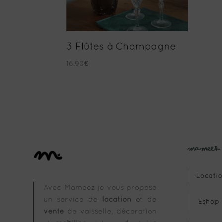
3 Flûtes à Champagne
16.90
€
Mameez
Locatio
Avec Mameez je vous propose
un service de
location
et de
Eshop
vente
de vaisselle, décoration