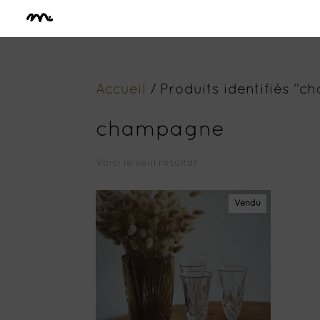
Accueil
/ Produits identifiés “
champagne
Voici le seul résultat
Vendu