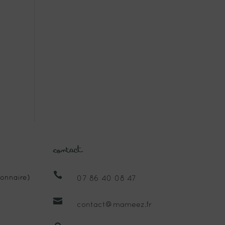
Contact

onnaire)
07 86 40 08 47

contact@mameez.fr