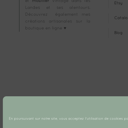
et
mobilier
vintage dans les
Etsy
Landes et ses alentours.
Découvrez également mes
Catalo
créations artisanales sur la
boutique en ligne ♥
Blog
En poursuivant sur notre site, vous acceptez l'utilisation de cookies po