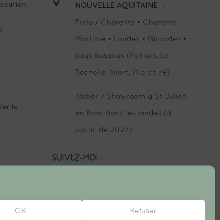

ocation
NOUVELLE AQUITAINE
:
Poitou-Charente • Charente
é
Martime • Landes • Girondes •
pays Basques (Poitiers, La
Rochelle, Niort, l’île de ré)
Atelier / Showroom à St Julien
Vente
en Born dans les landes (à
partir de 2027)
SUIVEZ-MOI :
OK
Refuser