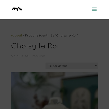
Accueil
/ Produits identifiés “Choisy le Roi”
Choisy le Roi
Voici le seul résultat