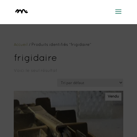
Accueil
/ Produits identifiés “frigidaire”
frigidaire
Voici le seul résultat
Vendu