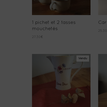
1 pichet et 2 tasses
Car
mouchetés
25.3
27.30
€
Vendu