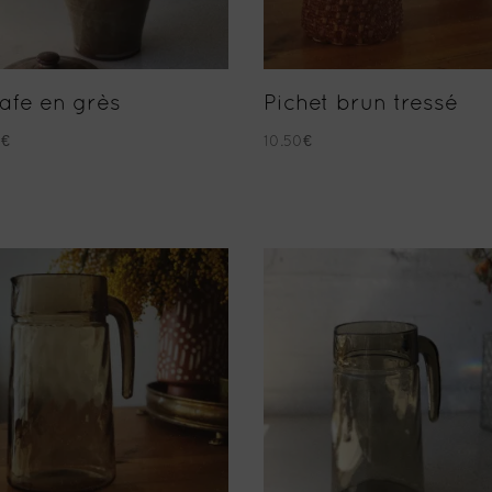
afe en grès
Pichet brun tressé
0
€
10.50
€