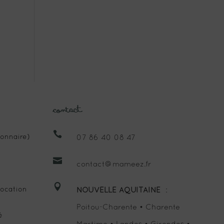
Contact

onnaire)
07 86 40 08 47

contact@mameez.fr

ocation
NOUVELLE AQUITAINE
:
Poitou-Charente • Charente
é