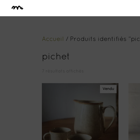
Accueil
/ Produits identifiés “pi
pichet
7 résultats affichés
Vendu