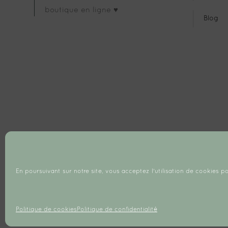
boutique en ligne ♥
Blog
En poursuivant sur notre site, vous acceptez l'utilisation de cookies po
Politique de cookies
Politique de confidentialité