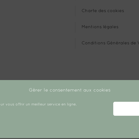
Charte des cookies
Mentions légales
Conditions Générales de 
Gérer le consentement aux cookies
ur vous offrir un meilleur service en ligne.
Copyright © 2026 Créé avec ♡ par Chloé Daudin.