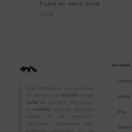
Pichet en verre fumé
22.80
€
Mameez
Locatio
Avec Mameez je vous propose
un service de
location
et de
Eshop
vente
de vaisselle, décoration
et
mobilier
vintage dans les
Etsy
Landes et ses alentours.
Découvrez également mes
Catalo
créations artisanales sur la