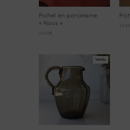
Pichet en porcelaine
Pic
« Nous »
23.8
18.00
€
Vendu