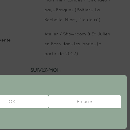
Martime • Landes • Girondes •
pays Basques (Poitiers, La
Rochelle, Niort, l’île de ré)
Atelier / Showroom à St Julien
Vente
en Born dans les landes (à
partir de 2027)
SUIVEZ-MOI :
OK
Refuser