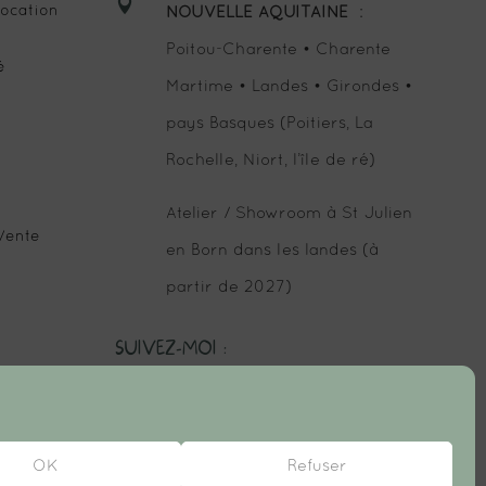

ocation
NOUVELLE AQUITAINE
:
Poitou-Charente • Charente
é
Martime • Landes • Girondes •
pays Basques (Poitiers, La
Rochelle, Niort, l’île de ré)
Atelier / Showroom à St Julien
Vente
en Born dans les landes (à
partir de 2027)
SUIVEZ-MOI :
OK
Refuser