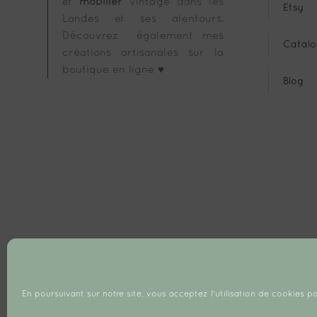
et
mobilier
vintage dans les
Etsy
Landes et ses alentours.
Découvrez également mes
Catalo
créations artisanales sur la
boutique en ligne ♥
Blog
En poursuivant sur notre site, vous acceptez l'utilisation de cookies po