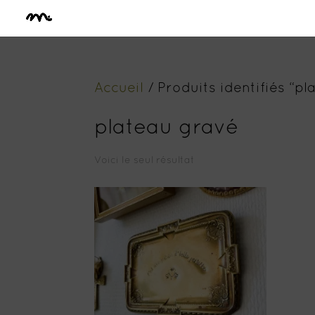
Accueil
/ Produits identifiés “pl
plateau gravé
Voici le seul résultat