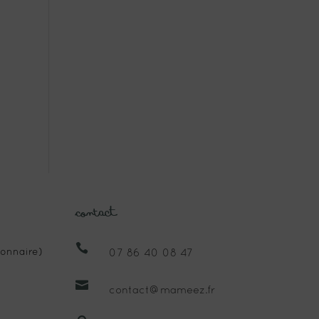
Contact

onnaire)
07 86 40 08 47

contact@mameez.fr