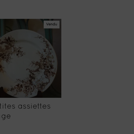
Vendu
tites assiettes
age