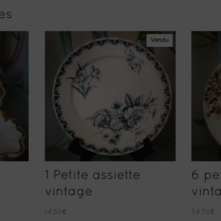
res
Vendu
1 Petite assiette
6 pe
vintage
vint
14.80
€
54.30
€