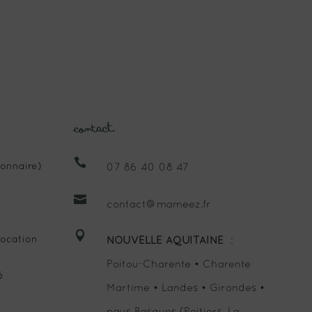
Contact

onnaire)
07 86 40 08 47

contact@mameez.fr

ocation
NOUVELLE AQUITAINE
:
Poitou-Charente • Charente
é
Martime • Landes • Girondes •
pays Basques (Poitiers, La