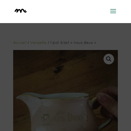
Accueil
/
Vaisselle
/ 1 pot à lait « nous deux »