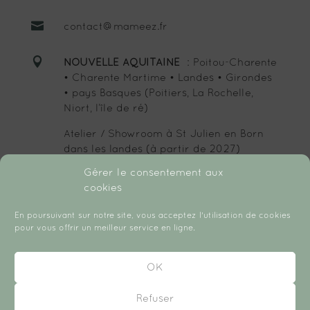

contact@mameez.fr

NOUVELLE AQUITAINE
: Poitou-Charente
• Charente Martime • Landes • Girondes
• pays Basques (Poitiers, La Rochelle,
Niort, l’île de ré)
Atelier / Showroom à St Julien en Born
dans les landes (à partir de 2027)
Gérer le consentement aux
cookies
SUIVEZ-MOI :
En poursuivant sur notre site, vous acceptez l'utilisation de cookies
pour vous offrir un meilleur service en ligne.
OK
Refuser