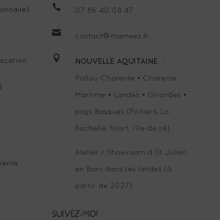

onnaire)
07 86 40 08 47

contact@mameez.fr

ocation
NOUVELLE AQUITAINE
:
Poitou-Charente • Charente
é
Martime • Landes • Girondes •
pays Basques (Poitiers, La
Rochelle, Niort, l’île de ré)
Atelier / Showroom à St Julien
Vente
en Born dans les landes (à
partir de 2027)
SUIVEZ-MOI :