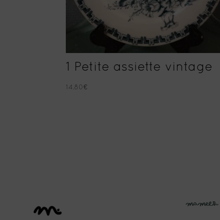
1 Petite assiette vintage
14.80
€
Mameez