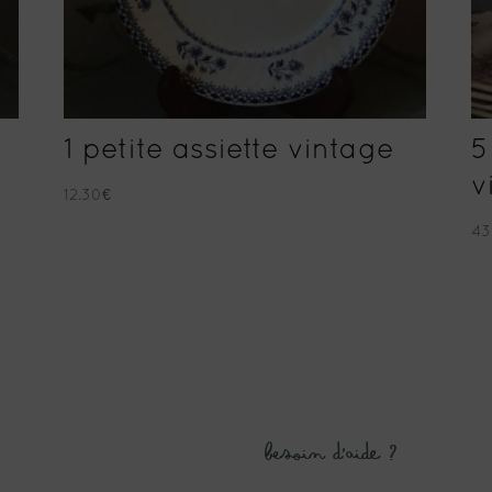
1 petite assiette vintage
5
v
12.30
€
43
Besoin d’aide ?