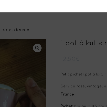
 « nous deux »
1 pot à lait «
12.50
€
Petit pichet (pot à lait
Service rose, vintage, e
France
Pichet
: hauteur: 11,5 cm