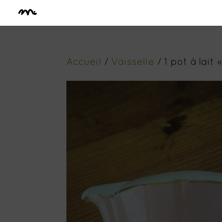
Accueil
/
Vaisselle
/ 1 pot à lait