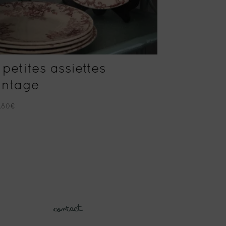
 petites assiettes
intage
.80
€
Contact