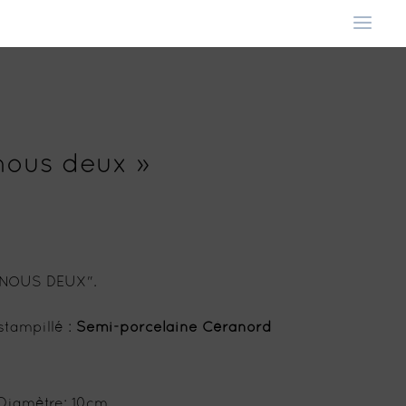
 nous deux »
) "NOUS DEUX".
stampillé :
Semi-porcelaine Céranord
. Diamètre: 10cm