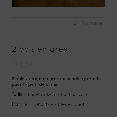
1
2
Prochaine
2 bols en grès
13.00
€
2 bols vintage en grès mouchetés parfaits
pour le petit déjeuner !
Taille
: diamètre 12cm - hauteur 7cm
Etat
: Bon, défauts visibles en photo