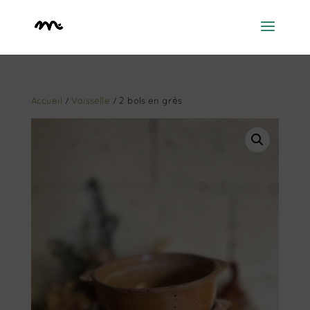
Accueil
/
Vaisselle
/ 2 bols en grès