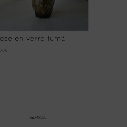
ase en verre fumé
.00
€
Contact