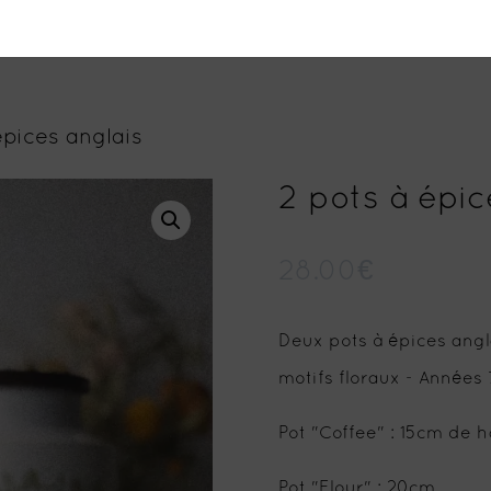
épices anglais
2 pots à épic
28.00
€
Deux pots à épices ang
motifs floraux - Années
Pot "Coffee" : 15cm de h
Pot "Flour" : 20cm