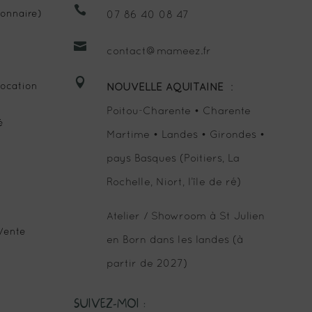

onnaire)
07 86 40 08 47

contact@mameez.fr

ocation
NOUVELLE AQUITAINE
:
Poitou-Charente • Charente
é
Martime • Landes • Girondes •
pays Basques (Poitiers, La
Rochelle, Niort, l’île de ré)
Atelier / Showroom à St Julien
Vente
en Born dans les landes (à
partir de 2027)
SUIVEZ-MOI :