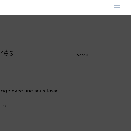
grès
Vendu
tage avec une sous tasse.
1cm