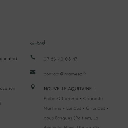
Contact

onnaire)
07 86 40 08 47

contact@mameez.fr

ocation
NOUVELLE AQUITAINE
:
Poitou-Charente • Charente
é
Martime • Landes • Girondes •
pays Basques (Poitiers, La
Rochelle, Niort, l’île de ré)