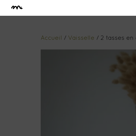
Accueil
/
Vaisselle
/ 2 tasses en