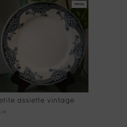
Vendu
etite assiette vintage
.30
€