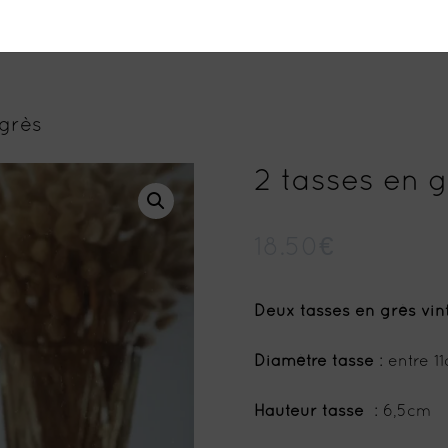
 grès
2 tasses en 
18.50
€
Deux tasses en grès vin
Diamètre tasse
: entre 1
Hauteur tasse
: 6,5cm