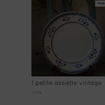
Vend
1 petite assiette vintage
12.30
€