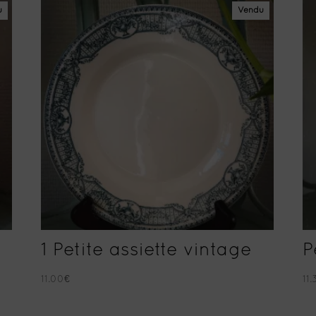
u
Vendu
1 Petite assiette vintage
P
11.00
€
11