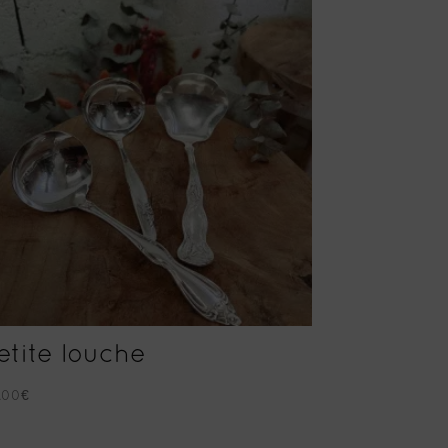
etite louche
.00
€