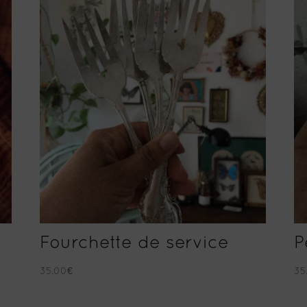
Fourchette de service
P
35.00
€
35