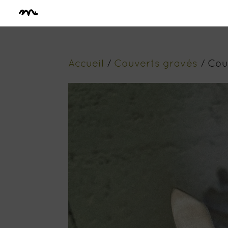
Accueil
/
Couverts gravés
/ Cou