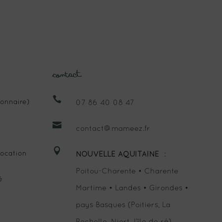
Contact

onnaire)
07 86 40 08 47

contact@mameez.fr

ocation
NOUVELLE AQUITAINE
:
Poitou-Charente • Charente
é
Martime • Landes • Girondes •
pays Basques (Poitiers, La
Rochelle, Niort, l’île de ré)