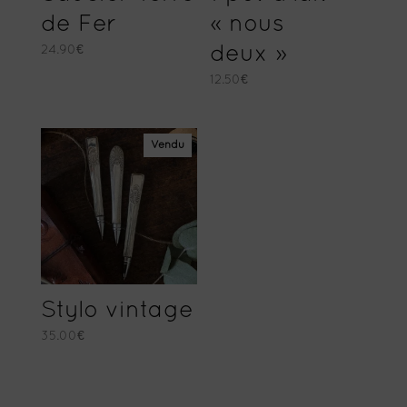
de Fer
« nous
24.90
€
deux »
12.50
€
Vendu
Stylo vintage
35.00
€