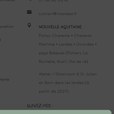
onnaire)
07 86 40 08 47

contact@mameez.fr

ocation
NOUVELLE AQUITAINE
:
Poitou-Charente • Charente
é
Martime • Landes • Girondes •
pays Basques (Poitiers, La
Rochelle, Niort, l’île de ré)
Atelier / Showroom à St Julien
Vente
en Born dans les landes (à
partir de 2027)
SUIVEZ-MOI :