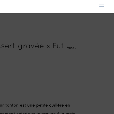
ssert gravée « Futur
Vendu
ur tonton est une petite cuillère en