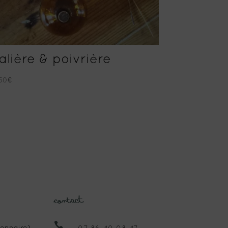
alière & poivrière
.50
€
Contact
