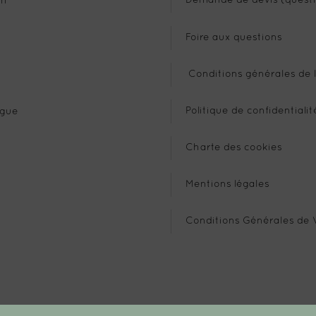
Demande de devis (questi
n
Foire aux questions
Conditions générales de l
Politique de confidentialit
gue
Charte des cookies
Mentions légales
Conditions Générales de 