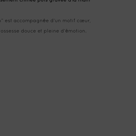
usement chinée puis gravée à la main
on” est accompagnée d’un motif cœur,
ossesse douce et pleine d’émotion.