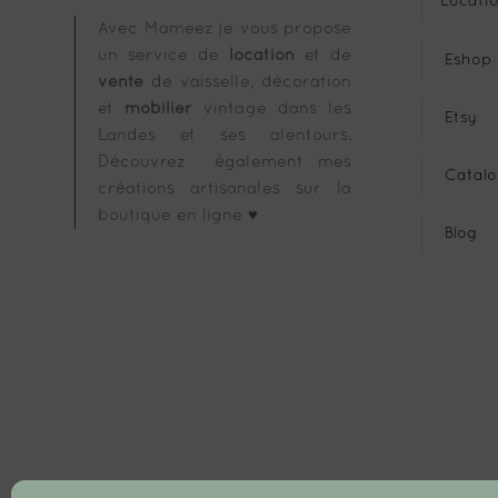
Locatio
Avec Mameez je vous propose
un service de
location
et de
Eshop
vente
de vaisselle, décoration
et
mobilier
vintage dans les
Etsy
Landes et ses alentours.
Découvrez également mes
Catalo
créations artisanales sur la
boutique en ligne ♥
Blog