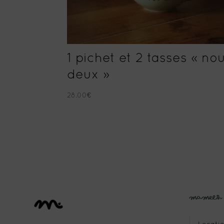
1 pichet et 2 tasses « no
deux »
28.00
€
Mameez