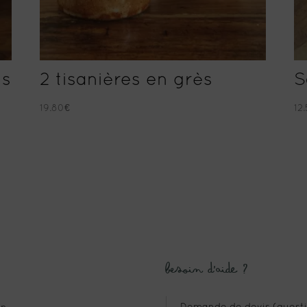
us
2 tisanières en grès
S
19.80
€
12
Besoin d’aide ?