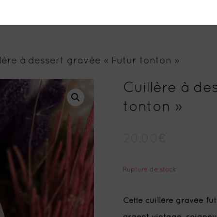
lère à dessert gravée « Futur tonton »
Cuillère à de
tonton »
20.00
€
Rupture de stock
Cette cuillère gravée fut