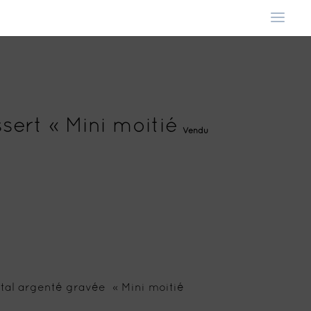
ssert « Mini moitié
Vendu
étal argenté gravée « Mini moitié