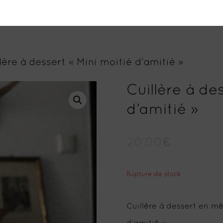
lère à dessert « Mini moitié d’amitié »
Cuillère à de
d’amitié »
20.00
€
Rupture de stock
Cuillère à dessert en m