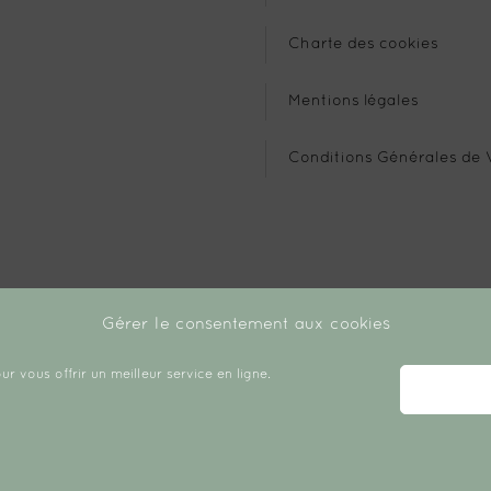
Charte des cookies
Mentions légales
Conditions Générales de 
Gérer le consentement aux cookies
ur vous offrir un meilleur service en ligne.
Copyright © 2026 Créé avec ♡ par Chloé Daudin.