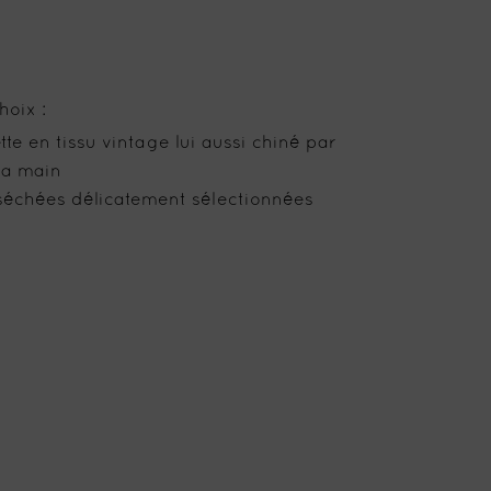
hoix :
te en tissu vintage lui aussi chiné par
la main
séchées délicatement sélectionnées