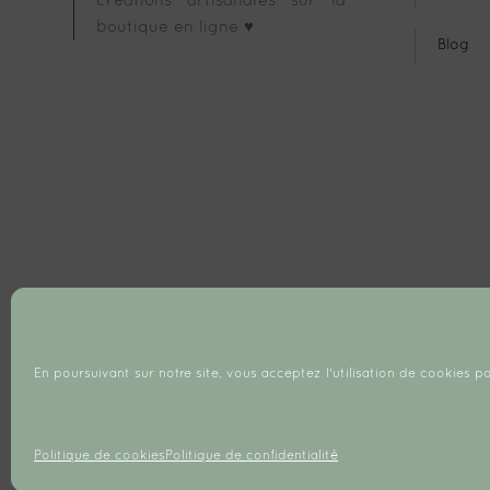
créations artisanales sur la
boutique en ligne ♥
Blog
En poursuivant sur notre site, vous acceptez l'utilisation de cookies po
Politique de cookies
Politique de confidentialité