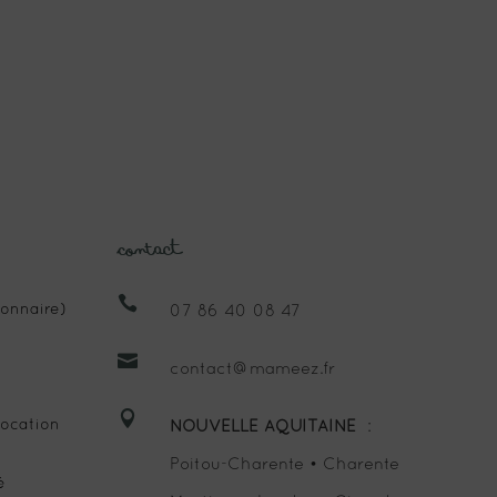
Contact

onnaire)
07 86 40 08 47

contact@mameez.fr

ocation
NOUVELLE AQUITAINE
:
Poitou-Charente • Charente
é