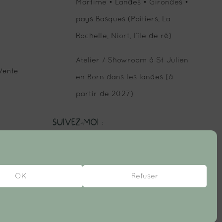
Martime • Landes • Girondes •
pays Basques (Poitiers, La
Rochelle, Niort, l’île de ré)
Atelier / Showroom à St Julien
Vente
en Born dans les landes (à
partir de 2027)
SUIVEZ-MOI :
OK
Refuser