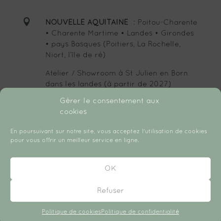

NOUVELLE AQUITAINE
: Poitou-Charente
• Charente Martime • Landes • Girondes
• pays Basques (Poitiers, La Rochelle,
Niort, l’île de ré)
Atelier / Showroom à St Julien en Born
dans les landes (à partir de 2027)
Gérer le consentement aux
cookies
SUIVEZ-MOI :
En poursuivant sur notre site, vous acceptez l'utilisation de cookies
pour vous offrir un meilleur service en ligne.
OK
Refuser
Copyright © 2026 Créé avec ♡ par Chloé Daudin.
Politique de cookies
Politique de confidentialité