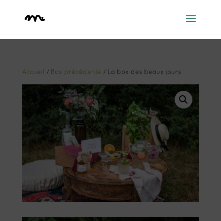
Accueil
/
Box précédente
/ La box des beaux jours