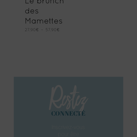
Le brunch
des
Mamettes
Plage
27.90
€
–
57.90
€
de
prix :
27.90€
à
57.90€
Restez
CONNECTÉ
Inscrivez-vous
pour être