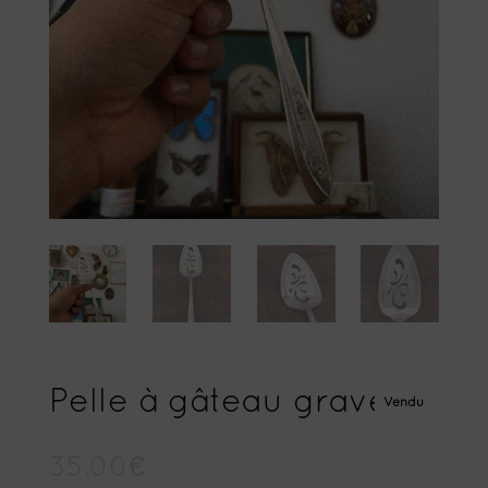
Pelle à gâteau gravée
Vendu
35.00
€