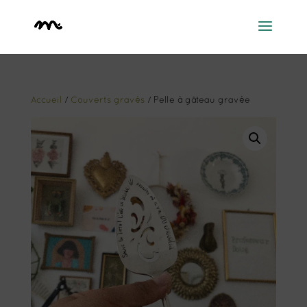
Accueil
/
Couverts gravés
/ Pelle à gâteau gravée