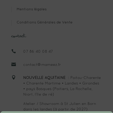
Mentions légales
Conditions Générales de Vente
Contact

07 86 40 08 47

contact@mameez.fr

NOUVELLE AQUITAINE
: Poitou-Charente
• Charente Martime • Landes • Girondes
• pays Basques (Poitiers, La Rochelle,
Niort, l’île de ré)
Atelier / Showroom à St Julien en Born
dans les landes (à partir de 2027)