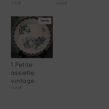
11.30
€
14.80
€
Vendu
1 Petite
assiette
vintage
14.80
€