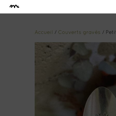
Accueil
/
Couverts gravés
/ Peti