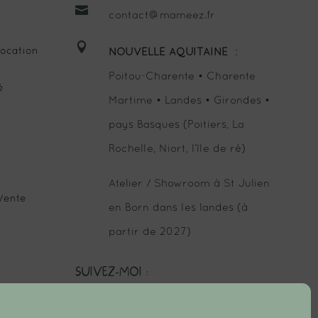

contact@mameez.fr

ocation
NOUVELLE AQUITAINE
:
Poitou-Charente • Charente
é
Martime • Landes • Girondes •
pays Basques (Poitiers, La
Rochelle, Niort, l’île de ré)
Atelier / Showroom à St Julien
Vente
en Born dans les landes (à
partir de 2027)
SUIVEZ-MOI :