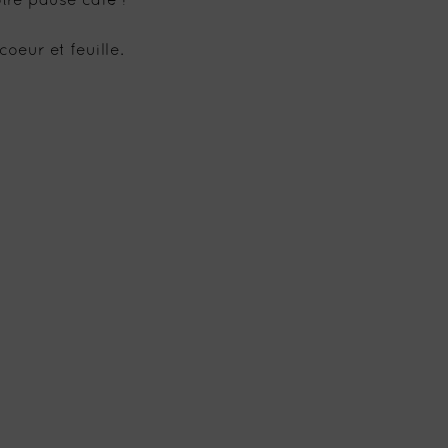
re pause café !
oeur et feuille.