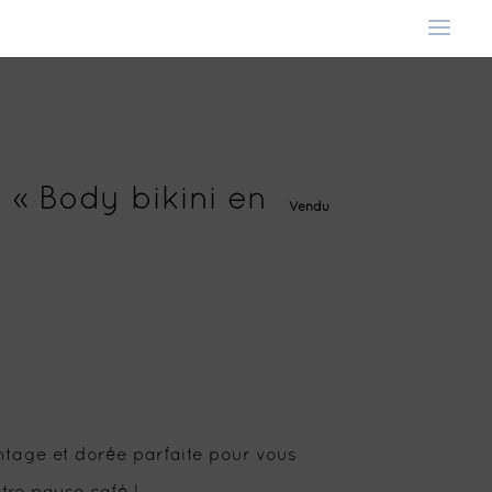
e « Body bikini en
Vendu
intage et dorée parfaite pour vous