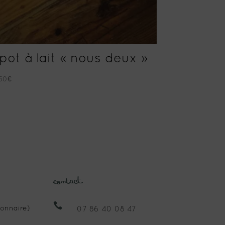
 pot à lait « nous deux »
.50
€
Contact

onnaire)
07 86 40 08 47