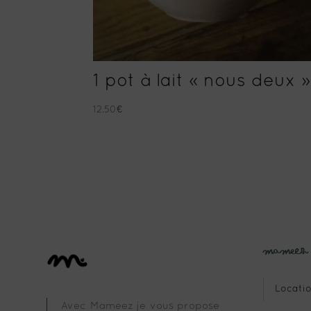
1 pot à lait « nous deux »
12.50
€
Mameez
Locatio
Avec Mameez je vous propose