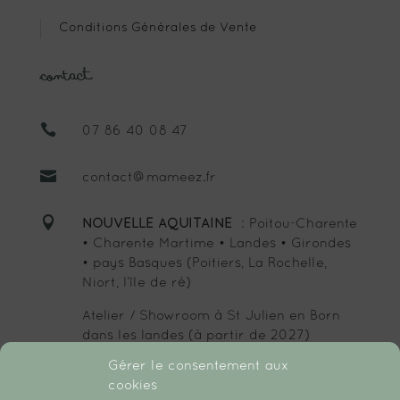
Conditions Générales de Vente
Contact

07 86 40 08 47

contact@mameez.fr

NOUVELLE AQUITAINE
: Poitou-Charente
• Charente Martime • Landes • Girondes
• pays Basques (Poitiers, La Rochelle,
Niort, l’île de ré)
Atelier / Showroom à St Julien en Born
dans les landes (à partir de 2027)
Gérer le consentement aux
cookies
SUIVEZ-MOI :