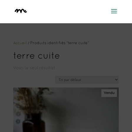
Accueil
/ Produits identifiés “terre cuite”
terre cuite
Voici le seul résultat
Vendu