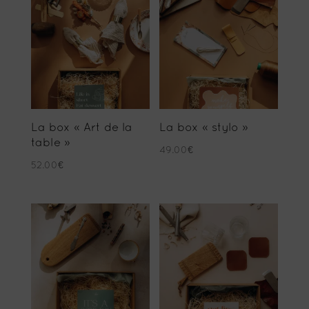
récent
au
plus
ancien
La box « Art de la
La box « stylo »
table »
49.00
€
52.00
€