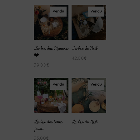
prix :
Vendu
Vendu
49.00€
à
59.00€
La box des Mamans
La box de Noël
❤️
42.00
€
39.00
€
Vendu
Vendu
La box des beaux
La box de Noël
jours
35.00
€