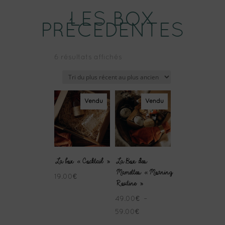
LES BOX
PRÉCEDENTES
Trié
6 résultats affichés
du
plus
récent
au
Vendu
Vendu
plus
ancien
La box « Cocktail »
La Box des
Mamettes « Morning
19.00
€
Routine »
49.00
€
–
Plage
59.00
€
de