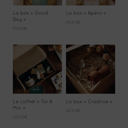
La box « Good
La box « Apéro »
Day »
59.00
€
59.00
€
Le coffret « Toi &
La box « Créative »
Moi »
42.00
€
39.00
€