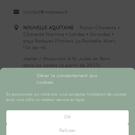

contact@mameez.fr

NOUVELLE AQUITAINE
: Poitou-Charente •
Charente Martime • Landes • Girondes •
pays Basques (Poitiers, La Rochelle, Niort,
l’île de ré)
Atelier / Showroom à St Julien en Born
dans les landes (à partir de 2027)
Gérer le consentement aux
cookies
SUIVEZ-MOI :
En poursuivant sur notre site, vous acceptez l'utilisation de cookies
pour vous offrir un meilleur service en ligne.
OK
Refuser