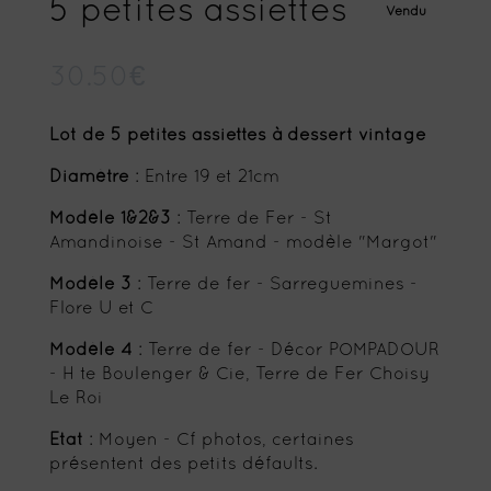
5 petites assiettes
Vendu
30.50
€
Lot de 5 petites assiettes à dessert vintage
Diamètre
: Entre 19 et 21cm
Modèle 1&2&3
: Terre de Fer - St
Amandinoise - St Amand - modèle "Margot"
Modèle 3
: Terre de fer - Sarreguemines -
Flore U et C
Modèle 4
: Terre de fer - Décor POMPADOUR
- H te Boulenger & Cie, Terre de Fer Choisy
Le Roi
Etat
: Moyen - Cf photos, certaines
présentent des petits défaults.