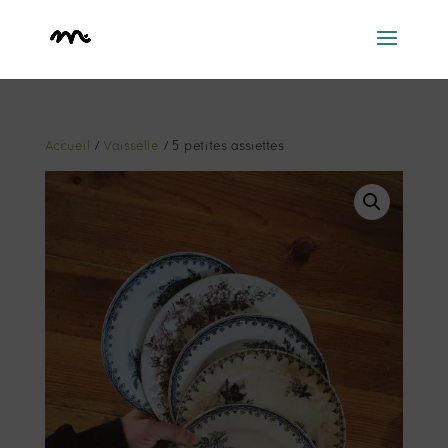
Accueil
/
Vaisselle
/ 5 petites assiettes