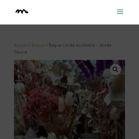
Accueil
/
Bague
/ Bague ronde ajustable – dorée
fleurie