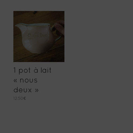
1 pot à lait
« nous
deux »
12.50
€