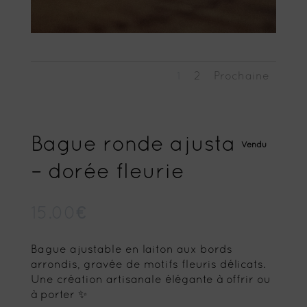
1
2
Prochaine
Bague ronde ajustable
Vendu
– dorée fleurie
15.00
€
Bague ajustable en laiton aux bords
arrondis, gravée de motifs fleuris délicats.
Une création artisanale élégante à offrir ou
à porter ✨