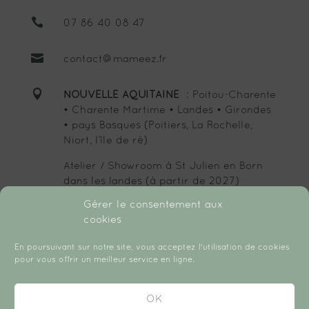

07 86 40 08 47

contact@mameez.fr

NOUVELLE AQUITAINE
: Poitou-Charente
• Charente Martime • Landes • Girondes
• pays Basques (Poitiers, La Rochelle,
Niort, l’île de ré)
Atelier / Showroom à St Julien en Born
dans les landes (à partir de 2027)
Gérer le consentement aux
cookies
SUIVEZ-MOI :
En poursuivant sur notre site, vous acceptez l'utilisation de cookies
pour vous offrir un meilleur service en ligne.
OK