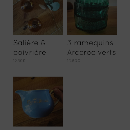
Salière &
3 ramequins
poivrière
Arcoroc verts
12.50
€
13.80
€