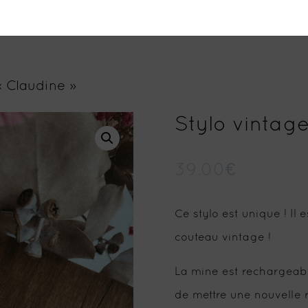
« Claudine »
Stylo vintage
39.00
€
Ce stylo est unique ! Il
couteau vintage !
La mine est rechargeable
de mettre une nouvelle r