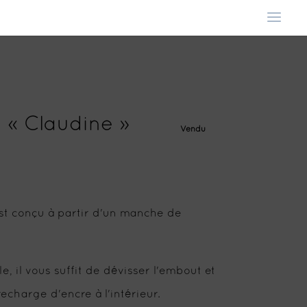
 « Claudine »
Vendu
 est conçu à partir d'un manche de
, il vous suffit de dévisser l'embout et
echarge d'encre à l'intérieur.