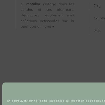
et
mobilier
vintage dans les
Etsy
Landes et ses alentours.
Découvrez également mes
Catalo
créations artisanales sur la
boutique en ligne ♥
Blog
En poursuivant sur notre site, vous acceptez l'utilisation de cookies po