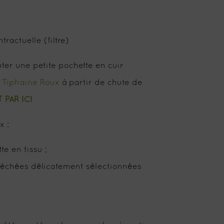
ractuelle (filtre)
ter une petite pochette en cuir
r
Tiphaine Roux
à partir de chute de
 PAR ICI
x :
te en tissu ;
séchées délicatement sélectionnées