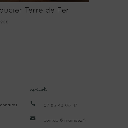
aucier Terre de Fer
.90
€
Contact

onnaire)
07 86 40 08 47

contact@mameez.fr