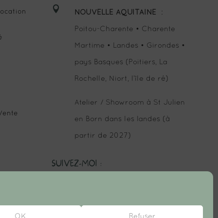

ocation
NOUVELLE AQUITAINE
:
Poitou-Charente • Charente
é
Martime • Landes • Girondes •
pays Basques (Poitiers, La
Rochelle, Niort, l’île de ré)
Atelier / Showroom à St Julien
Vente
en Born dans les landes (à
partir de 2027)
SUIVEZ-MOI :
OK
Refuser