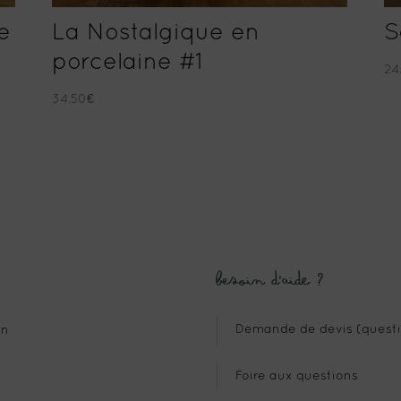
e
La Nostalgique en
S
porcelaine #1
24
34.50
€
Besoin d’aide ?
Demande de devis (questi
n
Foire aux questions