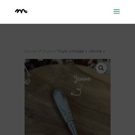
Accueil
/
Stylos
/ Stylo vintage « Janine »