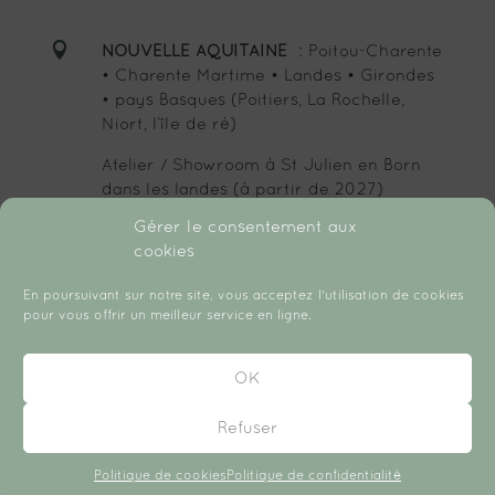

NOUVELLE AQUITAINE
: Poitou-Charente
• Charente Martime • Landes • Girondes
• pays Basques (Poitiers, La Rochelle,
Niort, l’île de ré)
Atelier / Showroom à St Julien en Born
dans les landes (à partir de 2027)
Gérer le consentement aux
cookies
SUIVEZ-MOI :
En poursuivant sur notre site, vous acceptez l'utilisation de cookies
pour vous offrir un meilleur service en ligne.
OK
Refuser
Copyright © 2026 Créé avec ♡ par Chloé Daudin.
Politique de cookies
Politique de confidentialité