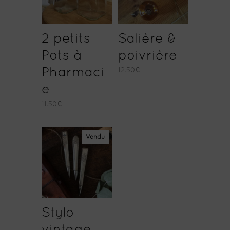
2 petits
Salière &
Pots à
poivrière
Pharmaci
12.50
€
e
11.50
€
Vendu
Stylo