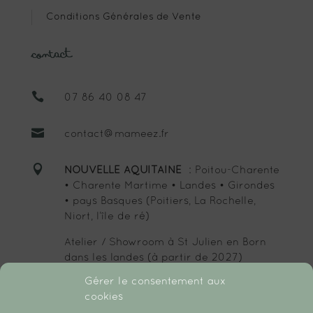
Conditions Générales de Vente
Contact

07 86 40 08 47

contact@mameez.fr

NOUVELLE AQUITAINE
: Poitou-Charente
• Charente Martime • Landes • Girondes
• pays Basques (Poitiers, La Rochelle,
Niort, l’île de ré)
Atelier / Showroom à St Julien en Born
dans les landes (à partir de 2027)
Gérer le consentement aux
cookies
SUIVEZ-MOI :